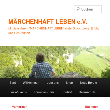
Zum
primären
Such
Inhalt
springen
MÄRCHENHAFT LEBEN e.V.
Mit dem Verein "MÄRCHENHAFT LEBEN" mehr Glück, Liebe, Erfolg
und Gesundheit
Hauptmenü
Start
Willkommen
Über uns
Shop
Neue Berufe
Feste/Events
Freundes-Kreis
Kontakt
Datenschutz
Beitragsnavigation
←
Vorheriger
Nächster
→