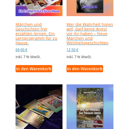
Märchen und
Wer die Wahrheit hören
Geschichten frei
will, darf keine Angst
erzählen lernen. Ein
vor ihr haben – Neue
Lernprogramm für zu
Märchen und
Hause.
Weisheitsgeschichten
69,00
€
12,50
€
inkl. 7 % MwSt.
inkl. 7 % MwSt.
In den Warenkorb
In den Warenkorb