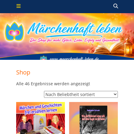
Primäres Menü
Zum
Such
Inhalt
springen
Shop
Nach
Alle 46 Ergebnisse werden angezeigt
Beliebtheit
sortiert