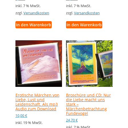
inkl. 7 % MwSt.
inkl. 7 % MwSt.
zzgl.
Versandkosten
zzgl.
Versandkosten
In den Warenkorb
In den Warenkorb
Erotische Märchen von
Broschüre und CD: Nur
Liebe, Lust und
die Liebe macht uns
Leidenschaft. Als mp3
stark –
Audio zum Download
Märchenbetrachtung
Fundevogel
10,00
€
24,70
€
inkl. 19 % MwSt.
inkl. 7 % MwSt.