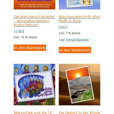
Die Märchenschatzkiste
Märchenzeitschrift Alles
– Jahresabonnement
fließt in Fülle
Audio-Podcast
9,90
€
12,00
€
inkl. 7 % MwSt.
inkl. 19 % MwSt.
zzgl.
Versandkosten
In den Warenkorb
In den Warenkorb
Maruschka und die 12
Die Geburt in der Wüste