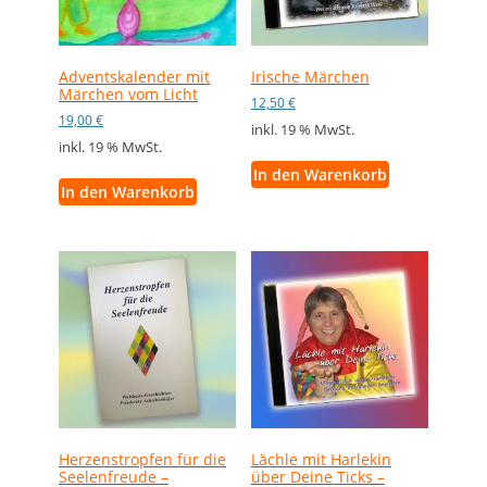
Adventskalender mit
Irische Märchen
Märchen vom Licht
12,50
€
19,00
€
inkl. 19 % MwSt.
inkl. 19 % MwSt.
In den Warenkorb
In den Warenkorb
Herzenstropfen für die
Lächle mit Harlekin
Seelenfreude –
über Deine Ticks –