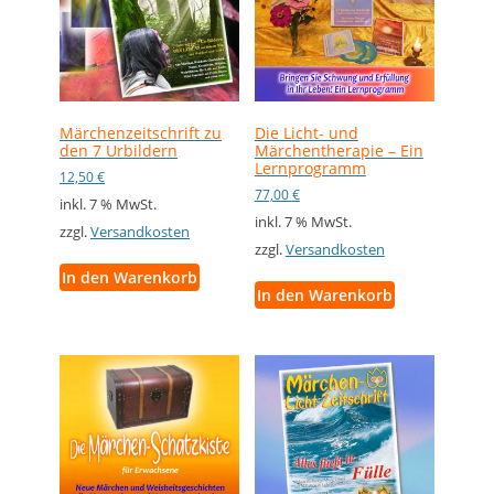
Märchenzeitschrift zu
Die Licht- und
den 7 Urbildern
Märchentherapie – Ein
Lernprogramm
12,50
€
77,00
€
inkl. 7 % MwSt.
inkl. 7 % MwSt.
zzgl.
Versandkosten
zzgl.
Versandkosten
In den Warenkorb
In den Warenkorb