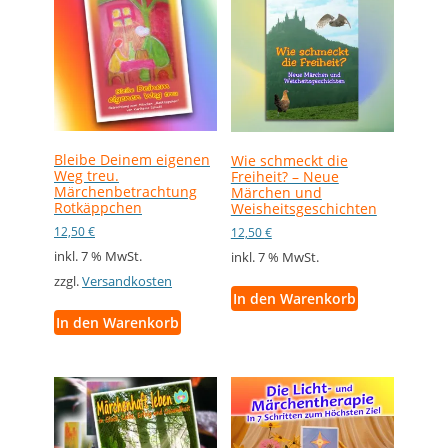
Bleibe Deinem eigenen
Wie schmeckt die
Weg treu.
Freiheit? – Neue
Märchenbetrachtung
Märchen und
Rotkäppchen
Weisheitsgeschichten
12,50
€
12,50
€
inkl. 7 % MwSt.
inkl. 7 % MwSt.
zzgl.
Versandkosten
In den Warenkorb
In den Warenkorb