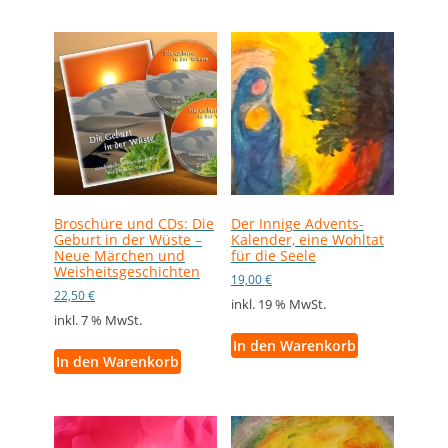
Broschüre und CDs: Die
Der Innige Advents-
Geburt in der Wüste –
Kalender, eine Wohltat
Neue Märchen und
für die Seele
Weisheitsgeschichten
19,00
€
22,50
€
inkl. 19 % MwSt.
inkl. 7 % MwSt.
In den Warenkorb
In den Warenkorb