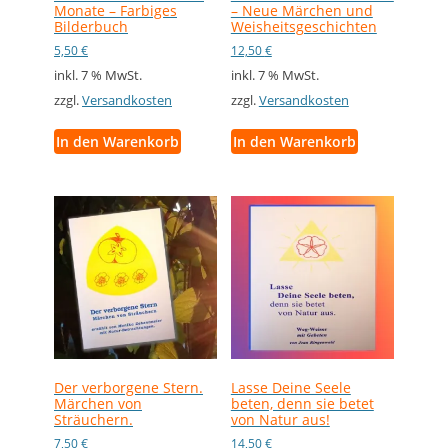
Monate – Farbiges
– Neue Märchen und
Bilderbuch
Weisheitsgeschichten
5,50
€
12,50
€
inkl. 7 % MwSt.
inkl. 7 % MwSt.
zzgl.
Versandkosten
zzgl.
Versandkosten
In den Warenkorb
In den Warenkorb
Der verborgene Stern.
Lasse Deine Seele
Märchen von
beten, denn sie betet
Sträuchern.
von Natur aus!
7,50
€
14,50
€