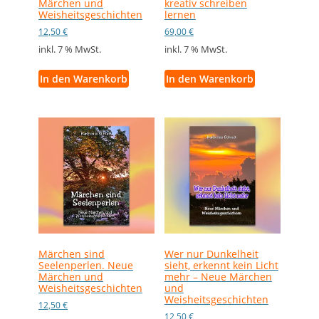
Märchen und
kreativ schreiben
Weisheitsgeschichten
lernen
12,50
€
69,00
€
inkl. 7 % MwSt.
inkl. 7 % MwSt.
In den Warenkorb
In den Warenkorb
Märchen sind
Wer nur Dunkelheit
Seelenperlen. Neue
sieht, erkennt kein Licht
Märchen und
mehr – Neue Märchen
Weisheitsgeschichten
und
Weisheitsgeschichten
12,50
€
12,50
€