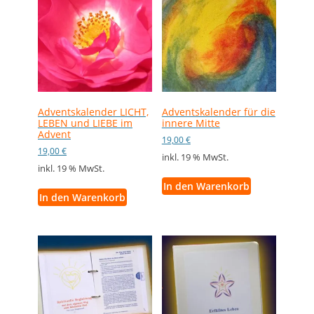
Adventskalender LICHT,
Adventskalender für die
LEBEN und LIEBE im
innere Mitte
Advent
19,00
€
19,00
€
inkl. 19 % MwSt.
inkl. 19 % MwSt.
In den Warenkorb
In den Warenkorb