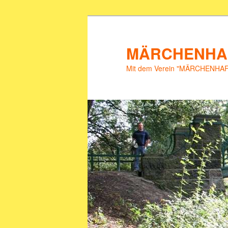
Zum
Zum
primären
sekundären
Inhalt
Inhalt
MÄRCHENHAF
springen
springen
Mit dem Verein "MÄRCHENHAFT 