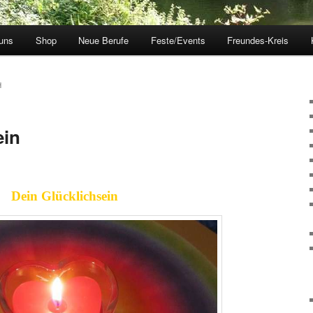
uns
Shop
Neue Berufe
Feste/Events
Freundes-Kreis
H
ein
Dein Glücklichsein