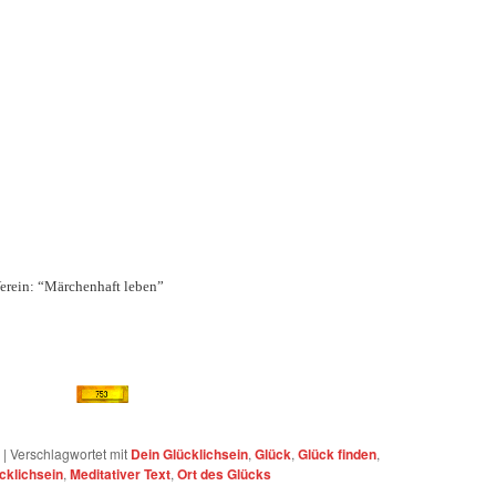
erein: “Märchenhaft leben”
|
Verschlagwortet mit
Dein Glücklichsein
,
Glück
,
Glück finden
,
cklichsein
,
Meditativer Text
,
Ort des Glücks