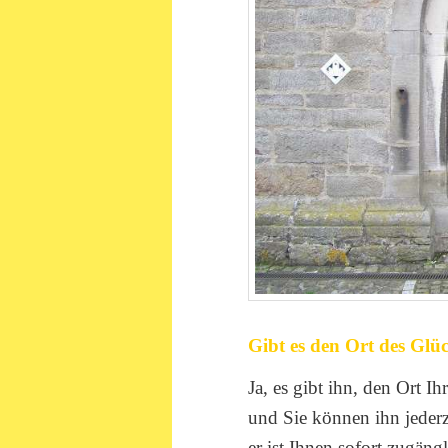
Gibt es den Ort des Glü
Ja, es gibt ihn, den Ort Ih
und Sie können ihn jederz
er ist Ihnen sofort zugäng