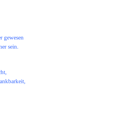
r gewesen
er sein.
ht,
nkbarkeit,