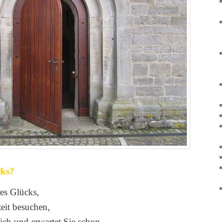
cks?
res Glücks,
eit besuchen,
lich und erwartet Sie schon.